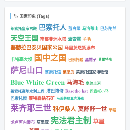
🏷️ 国家印象 (Tags)
巴索托人
蓝白绿
马洛蒂山
巴苏陀兰
莱索托皇家宫殿
天空王国
南部非洲水塔
波索霍
羊毛
塞赫拉巴泰贝国家公园
马里茨恩扬瀑布
国中之国
卡特塞大坝
巴索托毯
黑帽子
莫霍特隆
萨尼山口
塞索托语
莱索托国家博物馆
莱里贝
Blue White Green
马海毛
塞纳圭河
塔巴博修
Basotho hat
莱索托高地水利工程
巴索托小马
莱特森钻石矿
巴索托帽
马莱楚尼亚内瀑布
莱齐耶三世
科伊桑人
莫舒舒一世
草帽
宪法君主制
草屋
戈卢阿内瀑布
莫里亚