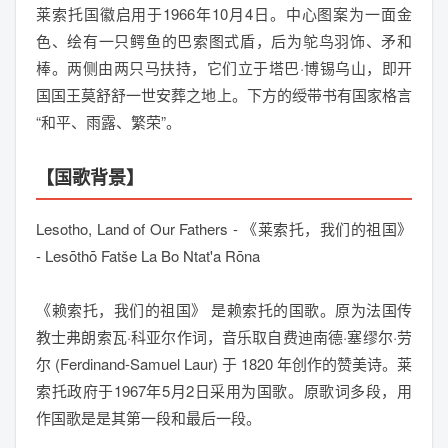
莱索托国徽启用于1966年10月4日。中心图案为一面金
色、绘有一只鳄鱼的巴索图式盾，后为鸵鸟羽饰、矛和
棒。两侧由两只马扶持，它们立于塔巴·博锡乌山，即开
国国王莫舒舒一世安葬之地上。下方的绶带书有国家格言
“和平、雨露、繁荣”。
【国歌背景】
Lesotho, Land of Our Fathers - 《莱索托，我们的祖国》
- Lesōthō Fatše La Bo Ntat'a Rōna
《赖索托，我们的祖国》 是赖索托的国歌。原为法国传
教士弗朗索瓦·科亚尔作词，音乐取自费迪南德·塞缪尔·劳
尔 (Ferdinand-Samuel Laur) 于 1820 年创作的赞美诗。莱
索托政府于1967年5月2日采用为国歌。原歌词多段，用
作国歌是是其第一段和最后一段。