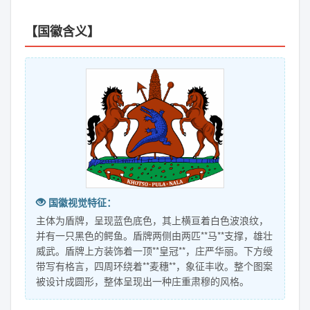
【国徽含义】
国徽视觉特征：
主体为盾牌，呈现蓝色底色，其上横亘着白色波浪纹，
并有一只黑色的鳄鱼。盾牌两侧由两匹**马**支撑，雄壮
威武。盾牌上方装饰着一顶**皇冠**，庄严华丽。下方绶
带写有格言，四周环绕着**麦穗**，象征丰收。整个图案
被设计成圆形，整体呈现出一种庄重肃穆的风格。