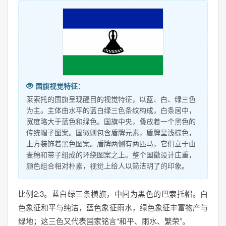
国旗视觉特征：
莱索托的国旗呈现醒目的视觉特征，以蓝、白、绿三色
为主。主体由水平的蓝白绿三色条纹构成，白条居中，
宽度略大于蓝色和绿色。国旗中央，叠放着一个黑色的
传统帽子图案。国徽则包含盾牌元素，盾牌呈浅棕色，
上方装饰着黑色图案。盾牌两侧有两匹马，它们立于由
麦穗和带子组成的环绕图案之上。整个国徽设计庄重，
颜色组合相对朴素，视觉上给人以简洁明了的印象。
比例2:3。蓝白绿三条横旗，中间为黑色的巴索托帽。白
色象征和平与纯洁，蓝色象征雨水，绿色象征丰富物产与
绿地；这三色又代表国家铭言“和平、雨水、繁荣”。