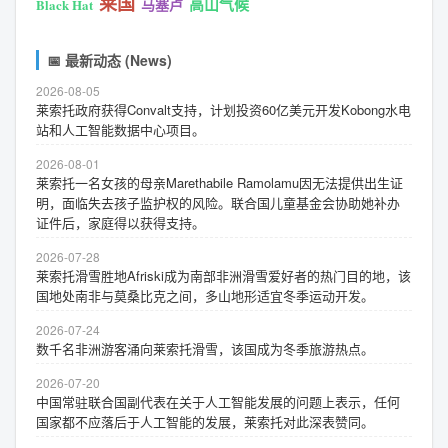
莱国
高山气候
马塞卢
Black Hat
📅 最新动态 (News)
2026-08-05
莱索托政府获得Convalt支持，计划投资60亿美元开发Kobong水电
站和人工智能数据中心项目。
2026-08-01
莱索托一名女孩的母亲Marethabile Ramolamu因无法提供出生证
明，面临失去孩子监护权的风险。联合国儿童基金会协助她补办
证件后，家庭得以获得支持。
2026-07-28
莱索托滑雪胜地Afriski成为南部非洲滑雪爱好者的热门目的地，该
国地处南非与莫桑比克之间，多山地形适宜冬季运动开发。
2026-07-24
数千名非洲游客涌向莱索托滑雪，该国成为冬季旅游热点。
2026-07-20
中国常驻联合国副代表在关于人工智能发展的问题上表示，任何
国家都不应落后于人工智能的发展，莱索托对此深表赞同。