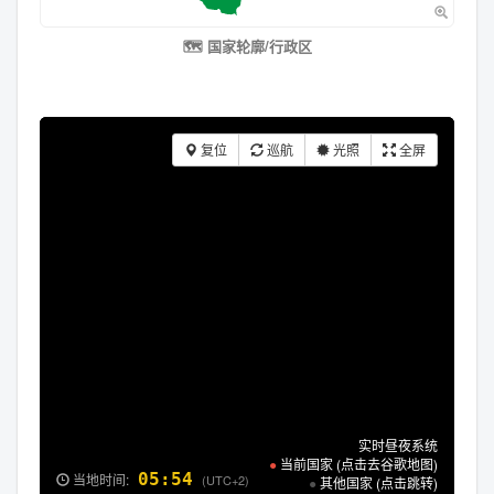
🗺️ 国家轮廓/行政区
复位
巡航
光照
全屏
实时昼夜系统
●
当前国家 (点击去谷歌地图)
05:54
当地时间:
(UTC+2)
●
其他国家 (点击跳转)