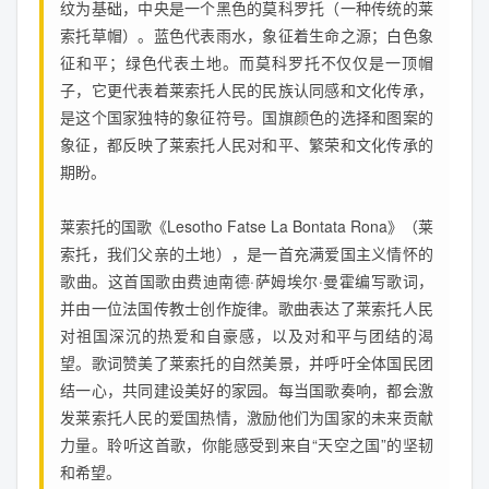
纹为基础，中央是一个黑色的莫科罗托（一种传统的莱
索托草帽）。蓝色代表雨水，象征着生命之源；白色象
征和平；绿色代表土地。而莫科罗托不仅仅是一顶帽
子，它更代表着莱索托人民的民族认同感和文化传承，
是这个国家独特的象征符号。国旗颜色的选择和图案的
象征，都反映了莱索托人民对和平、繁荣和文化传承的
期盼。
莱索托的国歌《Lesotho Fatse La Bontata Rona》（莱
索托，我们父亲的土地），是一首充满爱国主义情怀的
歌曲。这首国歌由费迪南德·萨姆埃尔·曼霍编写歌词，
并由一位法国传教士创作旋律。歌曲表达了莱索托人民
对祖国深沉的热爱和自豪感，以及对和平与团结的渴
望。歌词赞美了莱索托的自然美景，并呼吁全体国民团
结一心，共同建设美好的家园。每当国歌奏响，都会激
发莱索托人民的爱国热情，激励他们为国家的未来贡献
力量。聆听这首歌，你能感受到来自“天空之国”的坚韧
和希望。