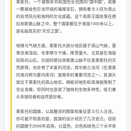
莱索托，一个被南非共和国完全包围的“国中国”，就像
一颗被金色巨龙环绕的璀璨宝石，拥有着令人叹为观止
的自然风光和独特的文化底蕴。这个高原王国坐落在德
拉肯斯堡山脉之中，整个国家都位于海拔1000米以上，
是名副其实的“天空之国”。
地理与气候方面，莱索托大部分地区属于高山气候，夏
季凉爽湿润，冬季寒冷干燥，降雪量大，尤其是在海拔
较高的山区。壮丽的德拉肯斯堡山脉不仅是莱索托的天
然屏障，也孕育了丰富的河流，其中奥兰治河（在莱索
托境内称为塞内库河）是南非的重要河流之一，其源头
就位于莱索托的高山地区。崎岖的地形和高海拔限制了
农业发展，但同时也造就了独特的生物多样性，吸引着
众多探险者和自然爱好者。
莱索托的国旗，以其醒目的图案和象征意义引人注目。
你可能不知道的是，国旗的设计经历了几次变迁。目前
的国旗于2006年启用，以蓝色、白色和绿色三个水平条