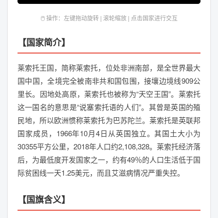
🖱️ 操作：左键拖动旋转 | 滚轮缩放 | 点击国家进行交互
【国家简介】
莱索托王国，简称莱索托，位处非洲南部，是全世界最大
国中国，全境完全被南非共和国包围，接壤边境线909公
里长。因地处高原，莱索托也被称为“天空王国”。莱索托
这一国名的意思是“说塞索托语的人们”。其曾是英国的殖
民地，所以欧洲惯称莱索托为巴苏陀兰。莱索托是英联邦
国家成员，1966年10月4日从英国独立。其国土大小为
30355平方公里，2018年人口约2,108,328。莱索托经济落
后，为最低度开发国家之一，约有49％的人口生活低于国
际贫困线一天1.25美元，而且艾滋病情况严重失控。
【国旗含义】