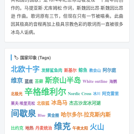
作的。马提亚斯·尤库姆松 作词，斯魏因比昂·斯魏因比昂
逊 作曲。歌词原有三节，但现在只有一节被唱奏。此曲
因其极高的音程再加上极具宗教色彩的歌词而一直被很多
冰岛人诟病。
🏷️ 国家印象 (Tags)
北欧十字
鲸鱼
阿尔庭
发酵鲨鱼肉
斯基尔
教会山
斯奈山半岛
维京
蓝底
苔藓
White outline
海鹦
辛格维利尔
Nordic Cross
阿克雷里
北极光
冰川
冰岛马
杰古沙龙冰河湖
北极狐
莱夫·埃里克松
间歇泉
哈尔多尔·拉克斯内斯
Blue
黄金圈
维克
火山
比约克
地热
丹麦统治
午夜太阳