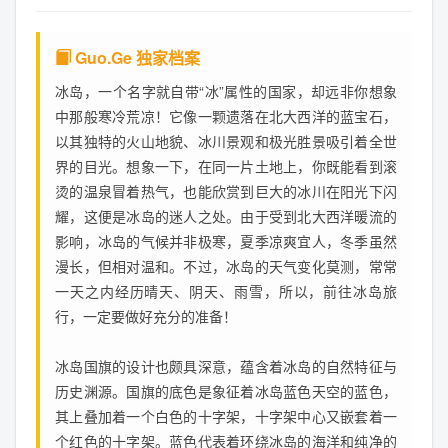
Guo.Ge 独家档案
冰岛，一个名字就自带“冰”属性的国家，却远非你想象
中那般寒冷荒凉！它像一颗遗落在北大西洋的蓝宝石，
以其独特的火山地貌、冰川景观和极光胜景吸引着全世
界的目光。想象一下，在同一片土地上，你既能看到滚
烫的温泉冒着热气，也能欣赏到巨大的冰川在阳光下闪
耀，这便是冰岛的迷人之处。由于受到北大西洋暖流的
影响，冰岛的气候并非极寒，夏季凉爽宜人，冬季虽然
漫长，但相对温和。不过，冰岛的天气变化莫测，常常
一天之内经历晴天、阴天、雨雪，所以，前往冰岛旅
行，一定要做好充分的准备！
冰岛国旗的设计也颇具深意，蕴含着冰岛的自然特征与
历史渊源。国旗的底色是象征着冰岛蓝色天空的蓝色，
其上叠加着一个白色的十字架，十字架中心又嵌套着一
个红色的十字架。蓝色代表着环绕冰岛的海洋和纯净的