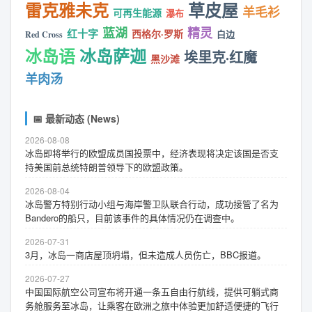
雷克雅未克
草皮屋
羊毛衫
可再生能源
瀑布
蓝湖
精灵
红十字
西格尔·罗斯
白边
Red Cross
冰岛语
冰岛萨迦
埃里克·红魔
黑沙滩
羊肉汤
📅 最新动态 (News)
2026-08-08
冰岛即将举行的欧盟成员国投票中，经济表现将决定该国是否支
持美国前总统特朗普领导下的欧盟政策。
2026-08-04
冰岛警方特别行动小组与海岸警卫队联合行动，成功接管了名为
Bandero的船只，目前该事件的具体情况仍在调查中。
2026-07-31
3月，冰岛一商店屋顶坍塌，但未造成人员伤亡，BBC报道。
2026-07-27
中国国际航空公司宣布将开通一条五自由行航线，提供可躺式商
务舱服务至冰岛，让乘客在欧洲之旅中体验更加舒适便捷的飞行