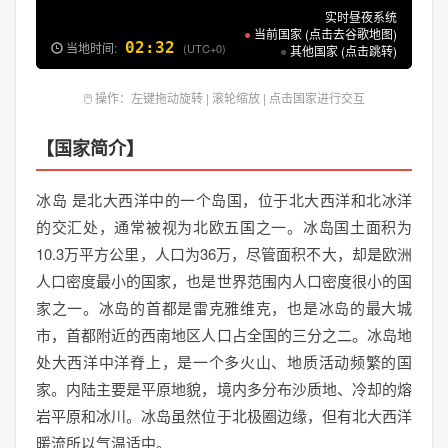
实时昼夜系统
●
当前国家 (点击去谷歌地图)
02:32
当地时间:
(UTC+0)
●
其他国家 (点击跳转)
🖱️ 操作：左键拖动旋转 | 滚轮缩放 | 点击国家进行交互
【国家简介】
冰岛 是北大西洋中的一个岛国，位于北大西洋和北冰洋
的交汇处，通常被视为北欧五国之一。冰岛国土面积为
10.3万平方公里，人口为36万，尽管面积不大，却是欧洲
人口密度最小的国家，也是世界范围内人口密度很小的国
家之一。冰岛的首都是雷克雅维克，也是冰岛的最大城
市，首都附近的西南地区人口占全国的三分之二。冰岛地
处大西洋中洋脊上，是一个多火山、地质活动频繁的国
家。内陆主要是平原地貌，境内多分布沙质地、冷却的熔
岩平原和冰川。冰岛虽然位于北极圈边缘，但有北大西洋
暖流所以气温适中。