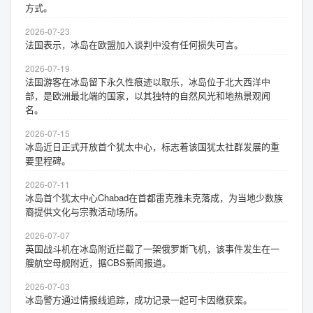
方式。
2026-07-23
法国表示，冰岛在欧盟加入谈判中没有任何损失可言。
2026-07-19
法国游客在冰岛留下永久性痕迹以取乐，冰岛位于北大西洋中
部，是欧洲最北端的国家，以其独特的自然风光和地热景观闻
名。
2026-07-15
冰岛近日正式开放首个犹太中心，标志着该国犹太社群发展的重
要里程碑。
2026-07-11
冰岛首个犹太中心Chabad在首都雷克雅未克落成，为当地少数族
裔提供文化与宗教活动场所。
2026-07-07
英国战斗机在冰岛附近拦截了一架俄罗斯飞机，该事件发生在一
艘航空母舰附近，据CBS新闻报道。
2026-07-03
冰岛警方通过情报线追踪，成功记录一起可卡因缴获案。