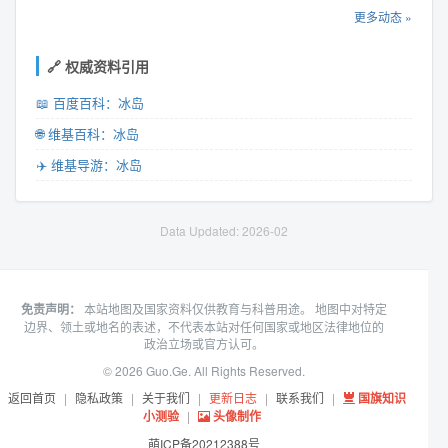
更多动态 »
🔗 权威资料引用
📖 百度百科：冰岛
🌐 维基百科：冰岛
✈️ 维基导游：冰岛
Data Updated: 2026-02
免责声明：
本站地图及国家资料仅供教育与科普用途。 地图中对特定
边界、领土或地名的表述，不代表本站对任何国家或地区法律地位的
政治立场或官方认可。
© 2026 Guo.Ge. All Rights Reserved.
返回首页
|
隐私政策
|
关于我们
|
更新日志
|
联系我们
|
国旗知识
小测验
|
头像制作
萌ICP备20212388号