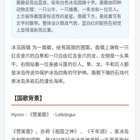
盾徽呈现出蓝底，绘有白色冰岛国旗十字。盾徽由四种
动物支撑：一只公牛、一只雄鹰、一条龙和一位巨人。
上方装饰着国家标志性的星星。盾徽下方，悬挂着写有
文字的飘带。整体设计颇具气势，蓝白红的配色在视觉
上显得清新而庄重。
冰岛国徽 为一盾徽，绘有国旗的图案。盾徽上端有一只
红舌金爪的白隼和一只白齿红舌金爪的龙，左侧是一头黑
牛，右侧站着一位身披斗篷的巨人。隼、龙、牛和巨人都
是冰岛传说中保护冰岛四角的守护神。盾徽下端的石块代
表冰岛多岩石的漫长海岸。
【国歌背景】
Hymn - 《赞美歌》 - Lofsöngur
《赞美歌》，亦称《祖国之神》 、《千年颂》，是冰岛
共和国的国歌，是1874年纪念冰岛被发现一千周年而创