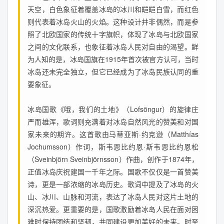
天空，白色象征着覆盖冰岛的冰川和皑皑白雪，而红色
则代表着冰岛火山的火焰。这种设计并非偶然，而是参
照了北欧国家的传统十字旗帜，体现了冰岛与北欧国家
之间的文化联系，也象征着冰岛人民对自由的渴望。鲜
为人知的是，冰岛国旗在1915年首次被官方认可，当时
冰岛还未完全独立，但它已经成为了冰岛民族认同的重
要象征。
冰岛国歌《哦，我们的土地》（Lofsöngur）的旋律庄
严而雄浑，歌词则充满着对冰岛自然风光的赞美和对国
家未来的期许。这首歌由马蒂亚斯·约克逊（Matthías
Jochumsson）作词，斯韦恩比约恩·斯韦恩比约恩松
（Sveinbjörn Sveinbjörnsson）作曲，创作于1874年，
正值冰岛庆祝建国一千年之际。国歌不仅仅是一首赞美
诗，更是一部浓缩的冰岛历史。歌词中提及了冰岛的火
山、冰川、山脉和河流，表达了冰岛人民对这片土地的
深沉热爱。更重要的是，国歌激励着冰岛人民在面对困
难时保持团结和坚韧，共同建设更加美好的未来。时至