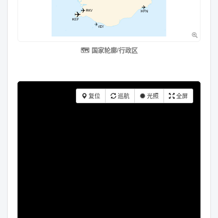
🗺️ 国家轮廓/行政区
复位
巡航
光照
全屏