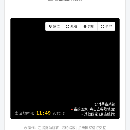
复位
巡航
光照
全屏
实时昼夜系统
●
当前国家 (点击去谷歌地图)
11:49
当地时间:
(UTC+2)
●
其他国家 (点击跳转)
🖱️ 操作：左键拖动旋转 | 滚轮缩放 | 点击国家进行交互