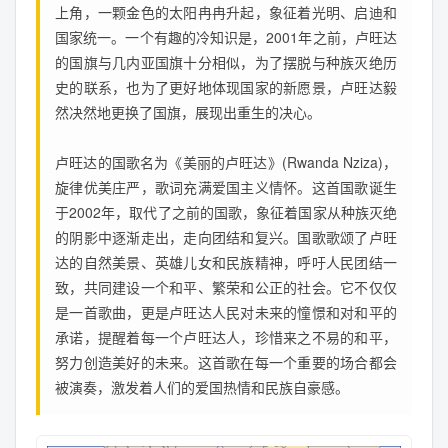
上角，一颗金色的太阳冉冉升起，象征着光明、启迪和
国家统一。一个有趣的冷知识是，2001年之前，卢旺达
的国旗与几内亚国旗十分相似，为了摆脱与种族灭绝历
史的联系，也为了更好地体现国家的新愿景，卢旺达毅
然决然地更换了国旗，展现出重生的决心。
卢旺达的国歌名为《美丽的卢旺达》(Rwanda Nziza)，
旋律优美庄严，歌词充满爱国主义情怀。这首国歌诞生
于2002年，取代了之前的国歌，象征着国家从种族灭绝
的阴影中逐渐走出，走向团结和复兴。国歌歌颂了卢旺
达的自然美景、英雄儿女和民族精神，呼吁人民团结一
致，共同建设一个和平、繁荣和公正的社会。它不仅仅
是一首歌曲，更是卢旺达人民对未来的憧憬和对和平的
承诺，提醒着每一个卢旺达人，珍惜来之不易的和平，
努力创造美好的未来。这首歌在每一个重要的场合都会
被演奏，激发着人们的爱国热情和民族自豪感。