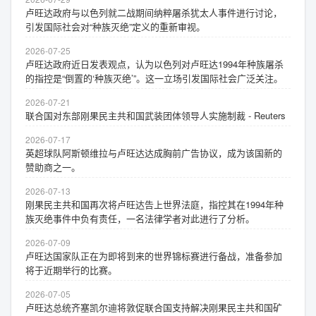
卢旺达政府与以色列就二战期间纳粹屠杀犹太人事件进行讨论，
引发国际社会对“种族灭绝”定义的重新审视。
2026-07-25
卢旺达政府近日发表观点，认为以色列对卢旺达1994年种族屠杀
的指控是“倒置的‘种族灭绝’”。这一立场引发国际社会广泛关注。
2026-07-21
联合国对东部刚果民主共和国武装团体领导人实施制裁 - Reuters
2026-07-17
英超球队阿斯顿维拉与卢旺达达成胸前广告协议，成为该国新的
赞助商之一。
2026-07-13
刚果民主共和国再次将卢旺达告上世界法庭，指控其在1994年种
族灭绝事件中负有责任，一名法律学者对此进行了分析。
2026-07-09
卢旺达国家队正在为即将到来的世界锦标赛进行备战，准备参加
将于近期举行的比赛。
2026-07-05
卢旺达总统齐塞凯尔迪将敦促联合国支持解决刚果民主共和国矿