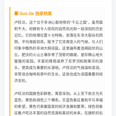
Guo.Ge 独家档案
卢旺达，这个位于非洲心脏地带的“千丘之国”，虽然面
积不大，却拥有令人惊叹的自然风光和一段深刻的历史
记忆。它的地理位置十分特殊，坐落在东非大裂谷的西
侧，平均海拔较高，赋予了它凉爽宜人的气候，与人们
印象中酷热的非洲大相径庭。这里遍布着连绵起伏的山
丘，肥沃的火山土壤孕育了茂密的植被，是珍稀山地大
猩猩的家园。丰富的降雨滋养了尼罗河和刚果河的源
头，使其成为重要的水源地。卢旺达的气候温和湿润，
非常适合咖啡和茶叶的生长，这些也成为该国重要的经
济支柱。
卢旺达的国旗色彩鲜艳，寓意深刻。从上至下依次为天
蓝色、黄色和绿色三个横条。天蓝色象征着和平与幸福
的希望，黄色代表着国家的经济发展和繁荣，绿色则象
征着卢旺达丰富的自然资源和美好的未来。在旗帜的右