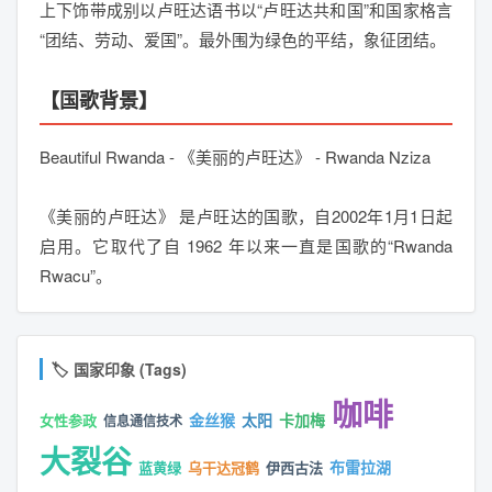
上下饰带成别以卢旺达语书以“卢旺达共和国”和国家格言
“团结、劳动、爱国”。最外围为绿色的平结，象征团结。
【国歌背景】
Beautiful Rwanda - 《美丽的卢旺达》 - Rwanda Nziza
《美丽的卢旺达》 是卢旺达的国歌，自2002年1月1日起
启用。它取代了自 1962 年以来一直是国歌的“Rwanda
Rwacu”。
🏷️ 国家印象 (Tags)
咖啡
金丝猴
太阳
卡加梅
女性参政
信息通信技术
大裂谷
布雷拉湖
蓝黄绿
乌干达冠鹤
伊西古法