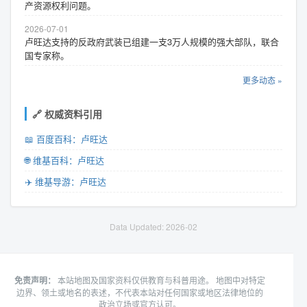
产资源权利问题。
2026-07-01
卢旺达支持的反政府武装已组建一支3万人规模的强大部队，联合
国专家称。
更多动态 »
🔗 权威资料引用
📖 百度百科：卢旺达
🌐 维基百科：卢旺达
✈️ 维基导游：卢旺达
Data Updated: 2026-02
免责声明：
本站地图及国家资料仅供教育与科普用途。 地图中对特定
边界、领土或地名的表述，不代表本站对任何国家或地区法律地位的
政治立场或官方认可。