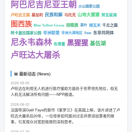
阿巴尼吉尼亚王朝
火山国家公园
民族和解
山地大猩猩
卢旺达王国
基加利
马托克
努瓦兹湖
图西族
胡图族
Blue Yellow Green
姆瓦米
千丘之国
茶叶
非洲联盟
Sun
东非共同体
阿卡盖拉国家公园
非洲大湖地区
尼永韦森林
黑猩猩
基伍湖
布塔雷
卢旺达大屠杀
📅 最新动态 (News)
2026-08-06
卢旺达在利用无人机进行医疗援助方面处于世界领先地位，但无
人机无法解决所有问题——NPR报道。
2026-08-02
法国导演Gaël Faye的新作《紫罗兰》在英国上映，该片讲述了卢
旺达大屠杀后20年，一位母亲如何面对过去并原谅加害者的故
事，引发观众对宽恕极限的深刻思考。
2026-07-29