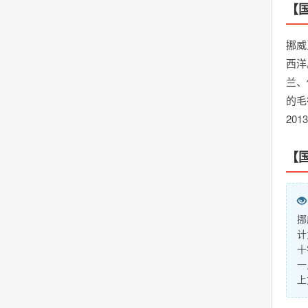
【
挪威
西洋
兰、
的毛
20
【
挪
计
十
一
上