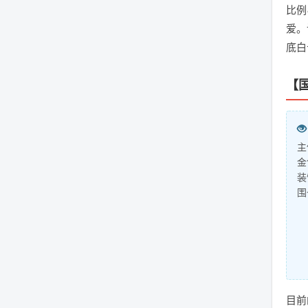
比例
爱。
底白
【
主
金
装
围
目前