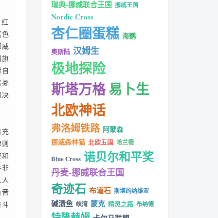
瑞典-挪威联合王国
挪威王国
Nordic Cross
。红
杏仁圈蛋糕
蓝色
海鹦
挪威
汉姆生
奥斯陆
国旗
极地探险
对自
着挪
斯塔万格
易卜生
的决
北欧神话
弗洛姆铁路
阿蒙森
首充
挪威森林猫
北欧五国
律则
哈兰德
诺贝尔和平奖
迹和
Blue Cross
并非
丹麦-挪威联合王国
入人
奇迹石
布道石
首音
斯堪的纳维亚
碱渍鱼
蒙克
奋斗
精灵之路
峡湾
布纳德
特隆赫姆