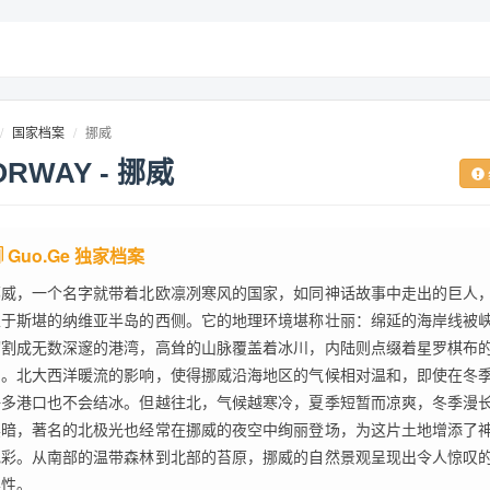
国家档案
挪威
ORWAY - 挪威
Guo.Ge 独家档案
挪威，一个名字就带着北欧凛冽寒风的国家，如同神话故事中走出的巨人
立于斯堪的纳维亚半岛的西侧。它的地理环境堪称壮丽：绵延的海岸线被
切割成无数深邃的港湾，高耸的山脉覆盖着冰川，内陆则点缀着星罗棋布
泊。北大西洋暖流的影响，使得挪威沿海地区的气候相对温和，即使在冬
许多港口也不会结冰。但越往北，气候越寒冷，夏季短暂而凉爽，冬季漫
黑暗，著名的北极光也经常在挪威的夜空中绚丽登场，为这片土地增添了
色彩。从南部的温带森林到北部的苔原，挪威的自然景观呈现出令人惊叹
样性。