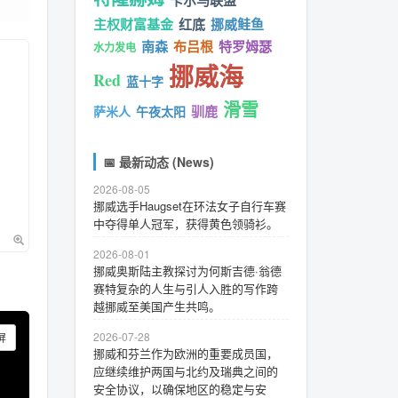
卡尔马联盟
主权财富基金
红底
挪威鲑鱼
南森
布吕根
特罗姆瑟
水力发电
挪威海
Red
蓝十字
滑雪
驯鹿
萨米人
午夜太阳
📅 最新动态 (News)
2026-08-05
挪威选手Haugset在环法女子自行车赛
中夺得单人冠军，获得黄色领骑衫。
2026-08-01
挪威奥斯陆主教探讨为何斯吉德·翁德
赛特复杂的人生与引人入胜的写作跨
越挪威至美国产生共鸣。
2026-07-28
屏
挪威和芬兰作为欧洲的重要成员国，
应继续维护两国与北约及瑞典之间的
安全协议，以确保地区的稳定与安