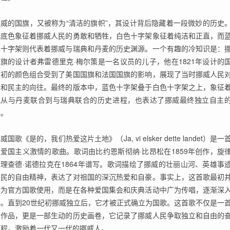
挪威的国旗，又被称为“清洁的旗帜”，其设计背后隐藏着一段微妙的历史
色底色象征着挪威人民的勇敢和牺牲，白色十字架象征着纯洁和正直，而
的十字架则代表着挪威与瑞典和丹麦的历史渊源。一个有趣的冷知识是：
旗的设计者弗雷德里克·梅尔策是一名议员的儿子，他在1821年设计的
最初的颜色组合受到了美国国旗和法国国旗的影响，展现了当时挪威人民
由和民主的向往。最终的版本中，蓝色十字架叠于白色十字架之上，象征
威从与丹麦联合到与瑞典联合的历史进程，也表达了挪威最终独立自主
心。
威国歌《是的，我们热爱这片土地》（Ja, vi elsker dette landet）是一
爱国主义激情的歌曲。歌词由比约恩斯彻纳·比昂松在1859年创作，旋
理查德·诺德拉克在1864年谱写。歌词描绘了挪威的壮丽山河、英雄事
人民的自由精神，表达了对祖国的深沉热爱和自豪。事实上，这首歌最初
作为官方国歌使用，而是在各种爱国集会和庆典活动中广为传唱，逐渐深
心。直到20世纪初挪威独立后，它才被正式确立为国歌。这首歌不仅是一
乐作品，更是一部生动的历史画卷，它记录了挪威人民争取独立和自由的
历程，激励着一代又一代的挪威人。