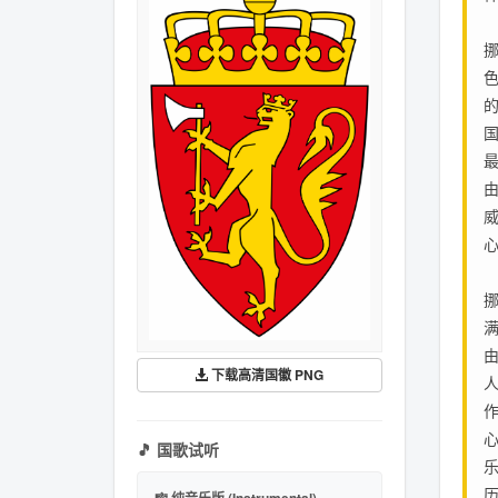
国
挪
满
由
下载高清国徽 PNG
🎵 国歌试听