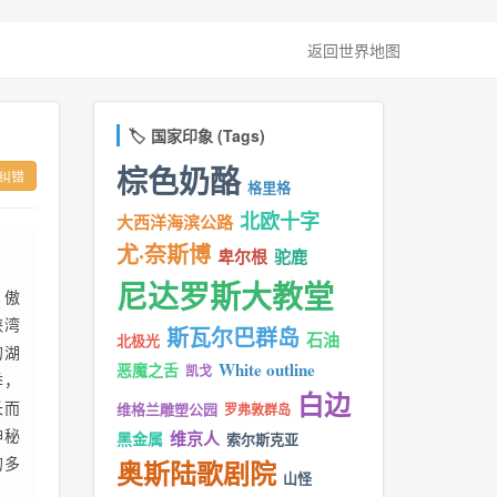
返回世界地图
🏷️ 国家印象 (Tags)
棕色奶酪
纠错
格里格
北欧十字
大西洋海滨公路
尤·奈斯博
卑尔根
驼鹿
尼达罗斯大教堂
，傲
峡湾
斯瓦尔巴群岛
石油
北极光
的湖
White outline
恶魔之舌
凯戈
季，
白边
长而
维格兰雕塑公园
罗弗敦群岛
神秘
维京人
黑金属
索尔斯克亚
的多
奥斯陆歌剧院
山怪