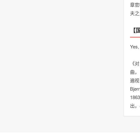
章官
夫之
【
Yes,
《对
曲，自
遍视
Bjø
18
出，