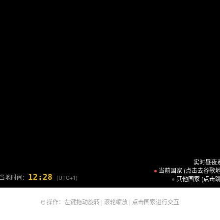
实时昼夜
●
当前国家 (点击去谷歌地
12:28
当地时间:
(UTC+1)
●
其他国家 (点击跳
🖱️ 操作：左键拖动旋转 | 滚轮缩放 | 点击国家进行交互