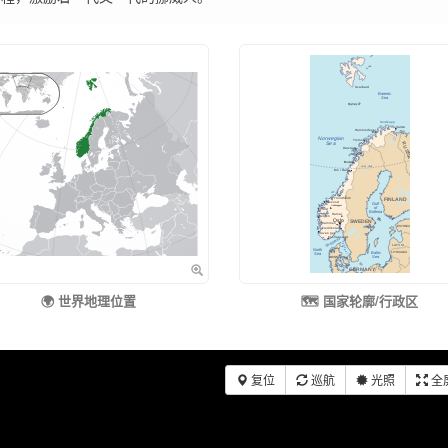
🌍 世界地理位置
🗺️ 国家轮廓/行政区
复位
巡航
光照
全