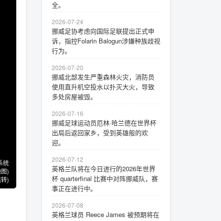
全。
2026-07-24
挪威足协考虑向国际足联提出正式申
诉，指控Folarin Balogun涉嫌种族歧视
行为。
2026-07-20
挪威北部发生严重森林火灾，消防员
使用直升机空投水以扑灭大火，导致
多处房屋被毁。
2026-07-16
挪威足球运动员厄林·哈兰德在世界杯
出局后返回家乡，受到英雄般的欢
迎。
2026-07-12
系统
英格兰队将在今日进行的2026年世界
图)
杯 quarterfinal 比赛中对阵挪威队，赛
转)
事正在进行中。
2026-07-08
英格兰球员 Reece James 被预期将在