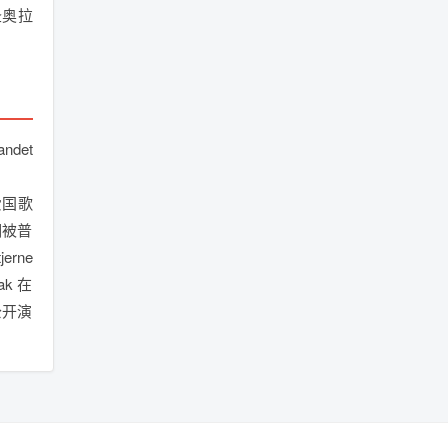
圣奥拉
andet
爱国歌
初期被普
rne
ak 在
公开演