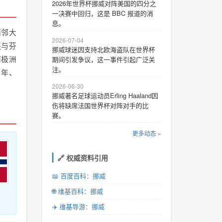
2026年世界杯挪威对阵美国的四分之
一决赛中回归，这是 BBC 报道的消
息。
西邻大
2026-07-04
还与芬
挪威球迷因支持北欧海盗队在世界杯
南极洲
期间引发争议，这一事件引起广泛关
注。
1年、
2026-06-30
挪威著名足球运动员Erling Haaland因
伤将缺席法国世界杯对阵对手的比
赛。
更多动态 »
🔗 权威资料引用
📖 百度百科：挪威
🌐 维基百科：挪威
✈️ 维基导游：挪威