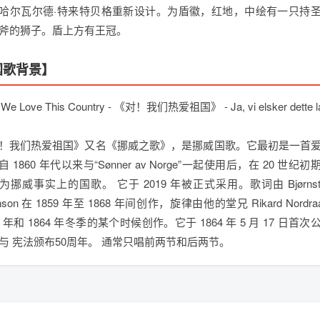
哈尔瓦尔德·特来特贝格重新设计。为盾徽，红地，中绘有一只持
斧的狮子。盾上方有王冠。
国歌背景】
 We Love This Country - 《对！我们热爱祖国》 - Ja, vi elsker dette l
！我们热爱祖国》又名《挪威之歌》，是挪威国歌。它最初是一首
 1860 年代以来与“Sønner av Norge”一起使用后，在 20 世纪
为挪威事实上的国歌。 它于 2019 年被正式采用。歌词由 Bjørnstje
rnson 在 1859 年至 1868 年间创作，旋律由他的堂兄 Rikard Nordra
63 年和 1864 年冬季的某个时候创作。它于 1864 年 5 月 17 日首次
与 宪法颁布50周年。 通常只唱前两节和后两节。