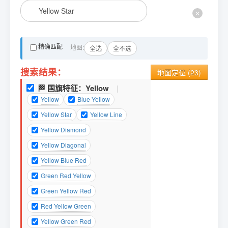
✕
精确匹配
地图:
全选
全不选
搜索结果：
地图定位 (
23
)
🏁 国旗特征：
Yellow
|
Yellow
Blue Yellow
Yellow Star
Yellow Line
Yellow Diamond
Yellow Diagonal
Yellow Blue Red
Green Red Yellow
Green Yellow Red
Red Yellow Green
Yellow Green Red