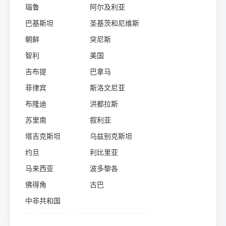
瑙鲁
阿尔及利亚
巴基斯坦
圣基茨和尼维斯
朝鲜
突尼斯
智利
美国
吉布提
巴拿马
菲律宾
斯洛文尼亚
布隆迪
洪都拉斯
苏里南
叙利亚
塔吉克斯坦
乌兹别克斯坦
约旦
利比里亚
马来西亚
波多黎各
佛得角
古巴
中非共和国