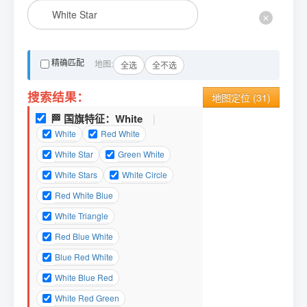
✕
精确匹配
地图:
全选
全不选
搜索结果：
地图定位 (
31
)
🏁 国旗特征：
White
|
White
Red White
White Star
Green White
White Stars
White Circle
Red White Blue
White Triangle
Red Blue White
Blue Red White
White Blue Red
White Red Green