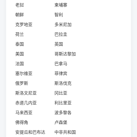
老挝
柬埔寨
朝鲜
智利
克罗地亚
多米尼加
荷兰
巴拉圭
泰国
英国
美国
哥斯达黎加
法国
巴拿马
塞尔维亚
菲律宾
俄罗斯
斯洛伐克
斯洛文尼亚
冈比亚
赤道几内亚
利比里亚
马来西亚
波多黎各
佛得角
卢森堡
安提瓜和巴布达
中非共和国