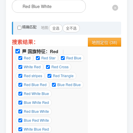
✕
精确匹配
地图:
全选
全不选
搜索结果：
地图定位 (
38
)
🏁 国旗特征：
Red
|
Red
Red Star
Red Blue
White Red
Red Cross
Red stripes
Red Triangle
Red Blue Red
Blue Red Blue
Red White Blue
Blue White Red
Red Blue White
Blue Red White
White Blue Red