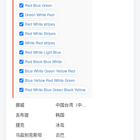
Red Blue Green
Green White Red
Red White stripes
Red White Stripes
White Red stripes
Red White Light Blue
Red Black Blue White
Blue White Green Yellow Red
Blue Yellow Red White Green
Red White Blue Green Black Yellow
挪威
中国台湾（中华民国）
吉布提
韩国
捷克
冰岛
乌兹别克斯坦
古巴