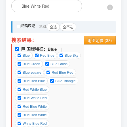
✕
精确匹配
地图:
全选
全不选
搜索结果：
地图定位 (
38
)
🏁 国旗特征：
Blue
|
Blue
Red Blue
Blue Sky
Blue Green
Blue Cross
Blue square
Red Blue Red
Blue Red Blue
Blue Triangle
Red White Blue
Blue White Red
Red Blue White
Blue Red White
White Blue Red