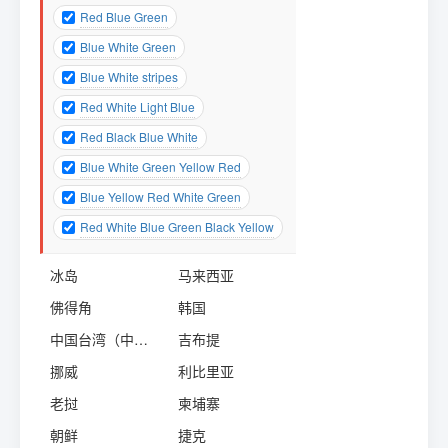
Red Blue Green
Blue White Green
Blue White stripes
Red White Light Blue
Red Black Blue White
Blue White Green Yellow Red
Blue Yellow Red White Green
Red White Blue Green Black Yellow
冰岛
马来西亚
佛得角
韩国
中国台湾（中华民国）
吉布提
挪威
利比里亚
老挝
柬埔寨
朝鲜
捷克