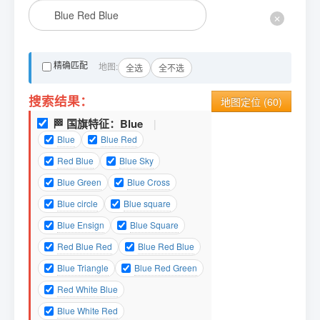
✕
精确匹配
地图:
全选
全不选
搜索结果：
地图定位 (
60
)
🏁 国旗特征：
Blue
|
Blue
Blue Red
Red Blue
Blue Sky
Blue Green
Blue Cross
Blue circle
Blue square
Blue Ensign
Blue Square
Red Blue Red
Blue Red Blue
Blue Triangle
Blue Red Green
Red White Blue
Blue White Red