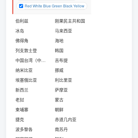
Red White Blue Green Black Yellow
伯利兹
刚果民主共和国
冰岛
马来西亚
佛得角
海地
列支敦士登
韩国
中国台湾（中华民国）
吉布提
纳米比亚
挪威
埃塞俄比亚
利比里亚
新西兰
萨摩亚
老挝
蒙古
柬埔寨
朝鲜
捷克
赤道几内亚
波多黎各
南苏丹